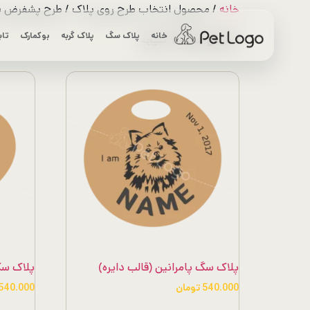
رش
خانه
/ محصول انتخاب طرح روی پلاک / طرح پشفرض پا
ه
خانه
پلاک سگ
پلاک گربه
بوکمارک
تاب
مرتب‌سازی
نمایش همه 10 نتیجه
حتوا
بر
اساس
قیمت:
کم
به
زیاد
پلاک سگ پامرانین (قالب دایره)
پلاک سگ
540.000
تومان
540.000
این