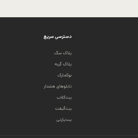
دارای
انواع
مختلفی
می
دسترسی سریع
باشد.
گزینه
پلاک سگ
ها
پلاک گربه
ممکن
است
بوکمارک
در
تابلوهای هشدار
صفحه
پت‌کلاب
محصول
انتخاب
پت‌گیفت
شوند
پت‌پارتی