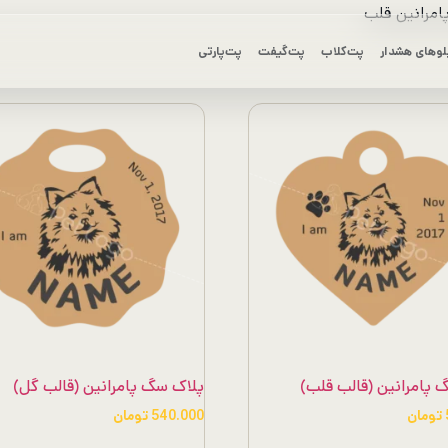
مرانین قلب
لوهای هشدار
پت‌کلاب
پت‌گیفت
پت‌پارتی
 پامرانین (قالب قلب)
پلاک سگ پامرانین (قالب گل)
تومان
540.000
تومان
این
این