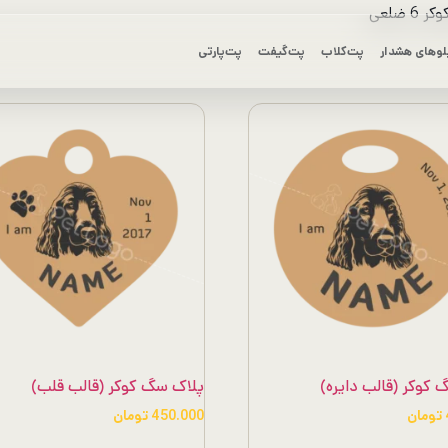
ضلعی
لوهای هشدار
پت‌کلاب
پت‌گیفت
پت‌پارتی
کوکر (قالب دایره)
پلاک سگ کوکر (قالب قلب)
تومان
450.000
تومان
این
این