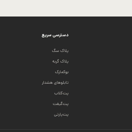
دارای
دارای
انواع
انواع
مختلفی
مختلفی
می
می
دسترسی سریع
باشد.
باشد.
گزینه
گزینه
پلاک سگ
ها
ها
پلاک گربه
ممکن
ممکن
است
است
بوکمارک
در
در
تابلوهای هشدار
صفحه
صفحه
پت‌کلاب
محصول
محصول
انتخاب
انتخاب
پت‌گیفت
شوند
شوند
پت‌پارتی