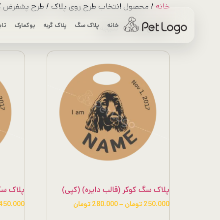
رش
خانه
/ محصول انتخاب طرح روی پلاک / طرح پشفرض کوکر 6 
ه
خانه
پلاک سگ
پلاک گربه
بوکمارک
تاب
مرتب‌سازی
نمایش همه 11 نتیجه
حتوا
بر
اساس
قیمت:
کم
به
زیاد
پلاک سگ کوکر (قالب دایره) (کپی)
پلاک سگ 
محدوده
250.000
تومان
–
280.000
تومان
450.000
قیمت:
این