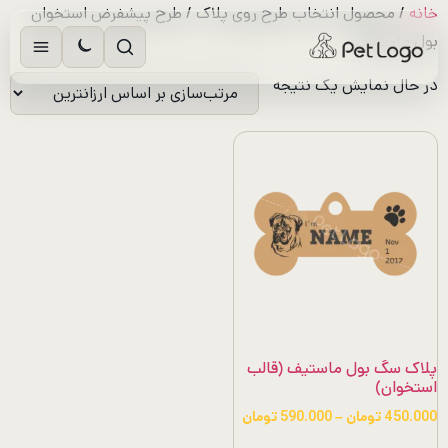
رش
خانه
/ محصول انتخاب طرح روی پلاک / طرح پیشفرض استخوان
ه
بول ماستیف
حتوا
در حال نمایش یک نتیجه
پلاک سگ بول ماستیف (قالب
استخوان)
محدوده
450.000
تومان
–
590.000
تومان
قیمت: