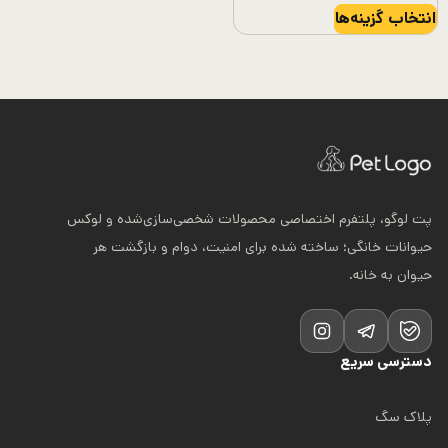
این
450.000 تومان
انتخاب گزینه‌ها
محصول
تا
دارای
590.000 تومان
انواع
مختلفی
می
باشد.
گزینه
پت لوگو، پلتفرم اختصاصی محصولات شخصی‌سازی‌شده و لوکس
ها
حیوانات خانگی؛ ساخته شده برای امنیت، دوام و بازگشت هر
ممکن
حیوان به خانه.
است
در
صفحه
دسترسی سریع
محصول
انتخاب
پلاک سگ
شوند