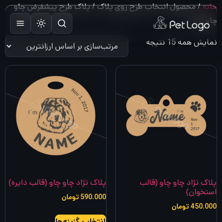
رش
خانه
/ محصول انتخاب طرح روی پلاک / پلاک طرح پیشفرض چاو
ه
چاو اوژن
حتوا
مرتب‌سازی
نمایش همه 15 نتیجه
بر
اساس
قیمت:
کم
به
زیاد
پلاک نژاد چاو چاو (قالب
پلاک نژاد چاو چاو (قالب دایره)
استخوان)
590.000
تومان
450.000
تومان
این
انتخاب گزینه‌ها