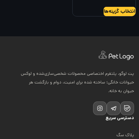
محصول
محصول
این
انتخاب
انتخاب
انتخاب گزینه‌ها
محصول
شوند
شوند
دارای
انواع
مختلفی
می
باشد.
گزینه
پت لوگو، پلتفرم اختصاصی محصولات شخصی‌سازی‌شده و لوکس
ها
حیوانات خانگی؛ ساخته شده برای امنیت، دوام و بازگشت هر
ممکن
حیوان به خانه.
است
در
صفحه
دسترسی سریع
محصول
انتخاب
پلاک سگ
شوند