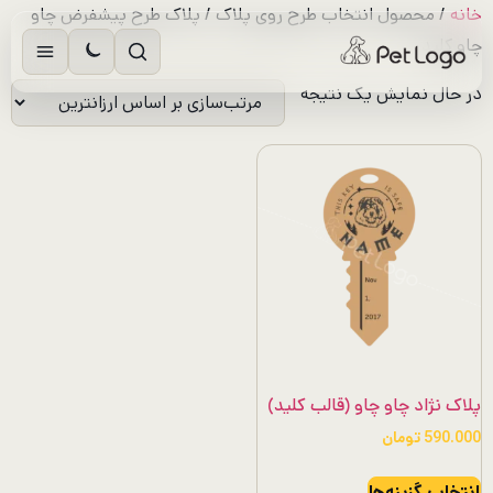
رش
خانه
/ محصول انتخاب طرح روی پلاک / پلاک طرح پیشفرض چاو
ه
چاو کلید
حتوا
در حال نمایش یک نتیجه
پلاک نژاد چاو چاو (قالب کلید)
590.000
تومان
این
انتخاب گزینه‌ها