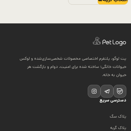
محصول
دارای
انواع
مختلفی
می
باشد.
گزینه
پت لوگو، پلتفرم اختصاصی محصولات شخصی‌سازی‌شده و لوکس
ها
حیوانات خانگی؛ ساخته شده برای امنیت، دوام و بازگشت هر
ممکن
حیوان به خانه.
است
در
صفحه
دسترسی سریع
محصول
انتخاب
پلاک سگ
شوند
پلاک گربه