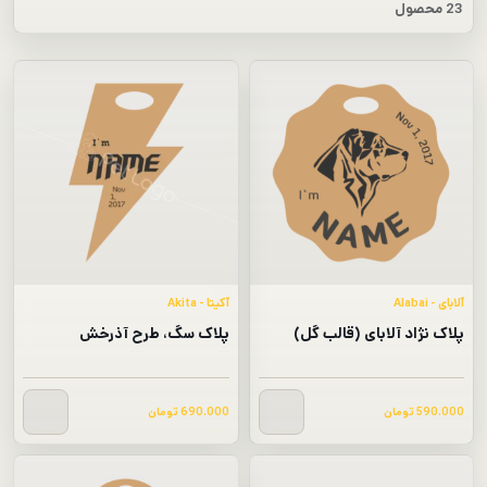
23 محصول
آلابای - Alabai
آکیتا - Akita
پلاک نژاد آلابای (قالب گل)
پلاک سگ، طرح آذرخش
590.000
تومان
690.000
تومان