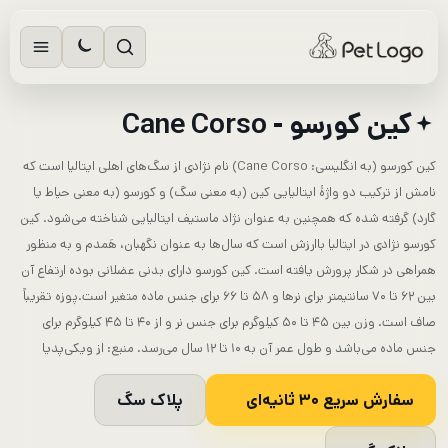
رش
ه
حتوا
کین کورسو - Cane Corso
کین کورسو (به انگلیسی: Cane Corso) نام نژادی از سگ‌های اهلی ایتالیا است که
نامش از ترکیب دو واژۀ ایتالیایی کین (به معنی سگ) و کورسو (به معنی حیاط یا
گارد) گرفته شده که همچنین به عنوان نژاد ماستیف ایتالیایی شناخته می‌شود. کین
کورسو نژادی در ایتالیا باارزش است که سال‌ها به عنوان نگهبان، هَمدم و به منظور
همراهی در شکار پرورش یافته است. کین کورسو دارای بدنی عضلانی بوده ارتفاع آن
بین ۶۲ تا ۷۰ سانتیمتر برای نرها و ۵۸ تا ۶۶ برای جنس ماده متغیر است.پوزه تقریباً
صاف است. وزن بین ۴۵ تا ۵۰ کیلوگرم برای جنس نر و از ۴۰ تا ۴۵ کیلوگرم برای
جنس ماده می‌باشد و طول عمر آن به ۱۰ تا ۱۲ سال می‌رسد. منبع: از ویکی‌پدیا
سفارش سریع ۳۰ ثانیه‌ای
پلاک سگ