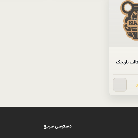
الب نارنجک
ن
دسترسی سریع