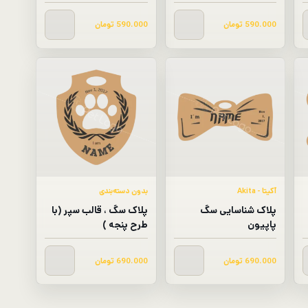
590.000
تومان
590.000
تومان
آکیتا - Akita
بدون دسته‌بندی
پلاک شناسایی سگ
پلاک سگ ، قالب سپر (با
پاپیون
طرح پنجه )
690.000
تومان
690.000
تومان