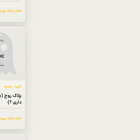
590.000
توما
آکیتا - Akita
پلاک روح (ب
داری ؟)
690.000
توما