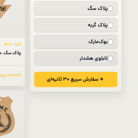
پلاک سگ
پلاک گربه
بوک‌مارک
آکیتا - Akita
پلاک سگ، 
تابلوی هشدار
690.000
توما
سفارش سریع ۳۰ ثانیه‌ای