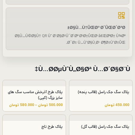
Ø§Ù…Ù†ÛŒØª Ø¨ÛŒØ´ØªØ±
Ø§Ù…Ú©Ø§Ù† QR Ùˆ Ø¨Ø§Ø²Ú¯Ø´Øª Ø³Ø±ÛŒØ¹â€ŒØªØ± Ù¾Øª
Ø¯Ø± Ù…ÙˆØ§Ù‚Ø¹ Ø¶Ø±ÙˆØ±ÛŒ.
Ù…Ø­ØµÙˆÙ„Ø§Øª Ù…Ø´Ø§Ø¨Ù‡
پلاک سگ جک راسل (قالب پنجه)
پلاک طرح آذرخش مناسب سگ های
سایز بزرگ (کپی)
م
450.000
تومان
500.000
تومان
–
580.000
تومان
ح
د
و
پلاک سگ جک راسل (قالب گل)
پلاک طرح تاج
د