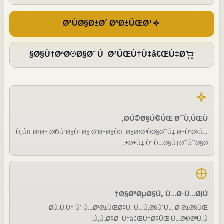
Ø³ÙØ§Ø±Ø´ Ø³Ø±ÛŒØ¹
Ø§Ù†ØªØ®Ø§Ø¨ Ú¯Ø²ÛŒÙ†Ù‡â€ŒÙ‡Ø§
Ø­Ú©Ø§Ú©ÛŒ Ø¯Ù‚ÛŒÙ‚
Ù„ÛŒØ²Ø± Ø®ÙˆØ§Ù†Ø§ Ø¨Ø±Ø§ÛŒ Ø§Ø³ØªÙØ§Ø¯Ù‡ Ø±ÙˆØ²Ù…
Ø±Ù‡ Ùˆ Ù…Ø§Ù†Ø¯Ú¯Ø§Ø±.
Ø§ØªØµØ§Ù„ Ù…Ø·Ù…Ø¦Ù†
Ø­Ù„Ù‚Ù‡ Ùˆ Ù…ØªØ±ÛŒØ§Ù„ Ù…Ù‚Ø§ÙˆÙ… Ø¨Ø±Ø§ÛŒ
Ù‚Ù„Ø§Ø¯Ù‡â€ŒÙ‡Ø§ÛŒ Ù…Ø®ØªÙ„Ù.