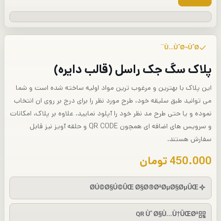
Ù…ÙˆØ¬ÙˆØ¯
پلاک سگ جک راسل (قالب دایره)
این پلاک با بهترین و مرغوب ترین مواد اولیه ساخته شده است و شما
می توانید طبق سلیقه خود، طرح مورد نظر را برای درج بر روی ان انتخاب
نموده و یا حتی طرح مد نظر خود را آپلود نمایید. علاوه بر پلاک، امکانات
و سرویس های اضافه ای همچون QR CODE و حلقه آویز نیز قابل
سفارش هستند.
450.000
تومان
Ø­Ú©Ø§Ú©ÛŒ Ø§Ø®ØªØµØ§ØµÛŒ
QR Ùˆ Ø§Ù…Ù†ÛŒØª