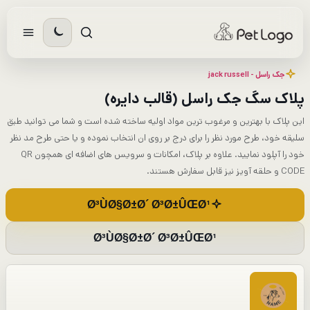
رش
ه
حتوا
جک راسل - jack russell​
پلاک سگ جک راسل (قالب دایره)
این پلاک با بهترین و مرغوب ترین مواد اولیه ساخته شده است و شما می توانید طبق
سلیقه خود، طرح مورد نظر را برای درج بر روی ان انتخاب نموده و یا حتی طرح مد نظر
خود را آپلود نمایید. علاوه بر پلاک، امکانات و سرویس های اضافه ای همچون QR
CODE و حلقه آویز نیز قابل سفارش هستند.
Ø³ÙØ§Ø±Ø´ Ø³Ø±ÛŒØ¹
Ø³ÙØ§Ø±Ø´ Ø³Ø±ÛŒØ¹