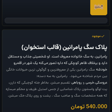
موجود
پلاک سگ پامرانین (قالب استخوان)
پامرانین، به سگ خانواده معروف است. او شخصیتی جذاب و مستقل
دارد و برخلاف ظاهر کوچکی که داره تصور می‌کنه یک شهر در قلمرو
خودشه
سگ پامرانین یکی از معروفترین و گوگولی ترین حیوانات خانگی
بین مردم شناخته می‌شود. پامرانین به سه دسته:
عروسکی
،
خرسی
و
روباهی
تقسیم میشن. بخاطر جثه کوچیکی که دارن،
پت لوگو واسشون پلاک شناسایی از جنس استیل ظریف و محکم میسازه
که همه مشخصات سگ و صاحب سگ ، پشت و روی پلاک حک میشن.
540.000
تومان