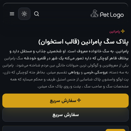
رش
ه
حتوا
پامرانین
پلاک سگ پامرانین (قالب استخوان)
پامرانین، به سگ خانواده معروف است. او شخصیتی جذاب و مستقل دارد و
برخلاف ظاهر کوچکی که داره تصور می‌کنه یک شهر در قلمرو خودشه
سگ پامرانین
یکی از معروفترین و گوگولی ترین حیوانات خانگی بین مردم شناخته می‌شود. پامرانین
به سه دسته:
عروسکی
،
خرسی
و
روباهی
تقسیم میشن. بخاطر جثه کوچیکی که دارن،
پت لوگو واسشون پلاک شناسایی از جنس استیل ظریف و محکم میسازه که همه
مشخصات سگ و صاحب سگ ، پشت و روی پلاک حک میشن.
سفارش سریع
سفارش سریع