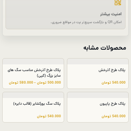
امنیت بیشتر
امکان QR و بازگشت سریع‌تر پت در مواقع ضروری.
محصولات مشابه
پلاک طرح آذرخش
پلاک طرح آذرخش مناسب سگ های
سایز بزرگ (کپی)
م
540.000
تومان
500.000
تومان
–
580.000
تومان
ح
د
و
پلاک طرح پاپیون
پلاک سگ یورکشایر (قالب دایره)
د
ه
540.000
تومان
540.000
تومان
ق
ی