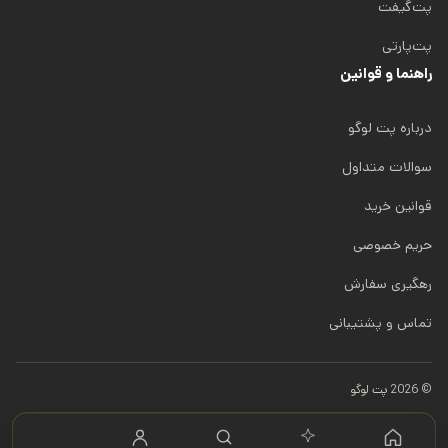
0
0
پت‌گیفت
ا
0
0
ن
پت‌پارتی
ت
ت
راهنما و قوانین
و
و
م
م
درباره پت لوگو
ا
ا
ن
ن
سوالات متداول
قوانین خرید
حریم خصوصی
رهگیری سفارش
تماس و پشتیبانی
© 2026 پت لوگو