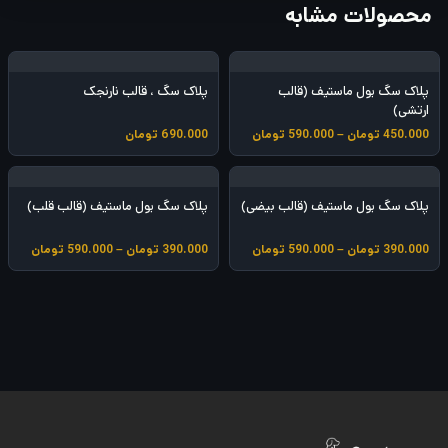
محصولات مشابه
9
0
پلاک سگ بول ماستیف (قالب
پلاک سگ ، قالب نارنجک
.
ارتشی)
م
450.000
تومان
–
590.000
تومان
690.000
تومان
0
ح
د
0
و
پلاک سگ بول ماستیف (قالب بیضی)
پلاک سگ بول ماستیف (قالب قلب)
د
0
ه
م
م
390.000
تومان
–
590.000
تومان
390.000
تومان
–
590.000
تومان
ق
ح
ح
ی
د
د
ت
م
و
و
ت
د
د
و
:
ه
ه
4
ق
ق
م
5
ی
ی
0
م
م
ا
.
ت
ت