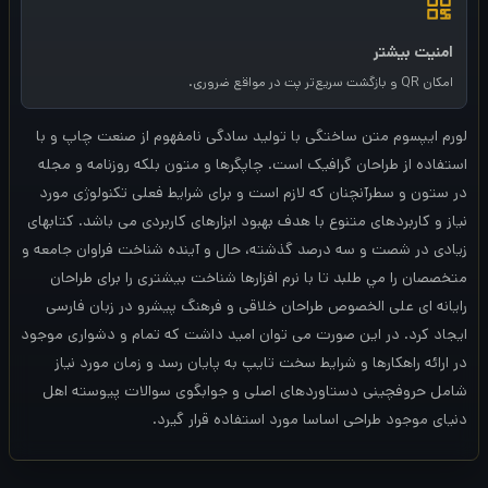
0
امنیت بیشتر
0
امکان QR و بازگشت سریع‌تر پت در مواقع ضروری.
0
لورم ايپسوم متن ساختگی با توليد سادگی نامفهوم از صنعت چاپ و با
استفاده از طراحان گرافيک است. چاپگرها و متون بلکه روزنامه و مجله
ت
در ستون و سطرآنچنان که لازم است و برای شرايط فعلی تکنولوژی مورد
نياز و کاربردهای متنوع با هدف بهبود ابزارهای کاربردی می باشد. کتابهای
و
زيادی در شصت و سه درصد گذشته، حال و آينده شناخت فراوان جامعه و
م
متخصصان را مي طلبد تا با نرم افزارها شناخت بيشتری را برای طراحان
رايانه ای علی الخصوص طراحان خلاقی و فرهنگ پيشرو در زبان فارسی
ا
ايجاد کرد. در اين صورت می توان اميد داشت که تمام و دشواری موجود
ن
در ارائه راهکارها و شرايط سخت تايپ به پايان رسد و زمان مورد نياز
شامل حروفچينی دستاوردهای اصلی و جوابگوی سوالات پيوسته اهل
ت
دنيای موجود طراحی اساسا مورد استفاده قرار گيرد.
ا
5