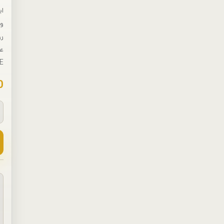
ای
و 
رو
CODE و ح
0