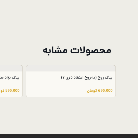
محصولات مشابه
پلاک روح (به روح اعتقاد داری ؟)
پلاک نژاد س
690.000
تومان
590.000
توم