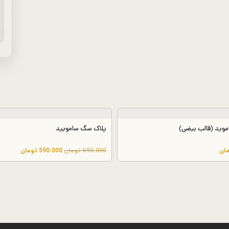
اموید (قالب بیضی)
پلاک سگ سامویید
ق
ق
ان
690.000
تومان
590.000
تومان
ی
ی
م
م
ت
ت
ا
ف
ص
ع
ل
ل
ی
ی