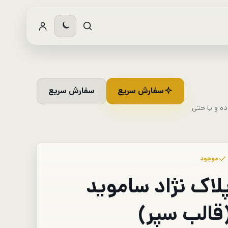
سفارش سریع
سفارش سریع
ده و یا حتی
موجود
لاک نژاد ساموید
قالب سپر)