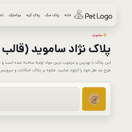
رش
ه
خانه
پلاک سگ
پلاک گربه
بوکمارک
تاب
حتوا
ساموید
پلاک نژاد ساموید (قالب 
این پلاک با بهترین و مرغوب ترین مواد اولیه ساخته شده است و شم
طرح مد نظر خود را آپلود نمایید. علاوه بر پلاک، امکانات و سرویس های اضافه ای همچون QR CODE و