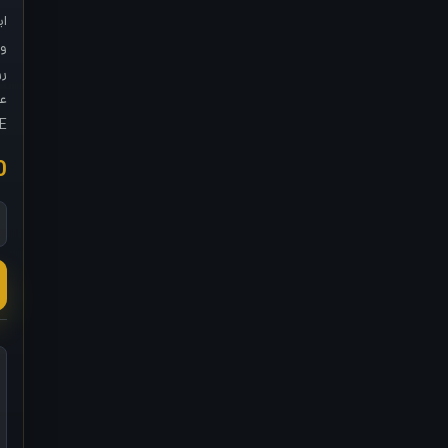
ای
و 
رو
CODE و ح
0