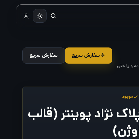
سفارش سریع
سفارش سریع
ده و یا حتی
موجود
لاک نژاد پوینتر (قالب
وژن)