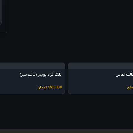
الب الماس
پلاک نژاد پوینتر (قالب سپر)
مان
590.000
تومان