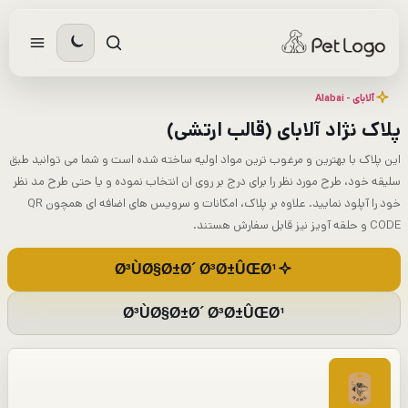
رش
ه
حتوا
آلابای - Alabai
پلاک نژاد آلابای (قالب ارتشی)
این پلاک با بهترین و مرغوب ترین مواد اولیه ساخته شده است و شما می توانید طبق
سلیقه خود، طرح مورد نظر را برای درج بر روی ان انتخاب نموده و یا حتی طرح مد نظر
خود را آپلود نمایید. علاوه بر پلاک، امکانات و سرویس های اضافه ای همچون QR
CODE و حلقه آویز نیز قابل سفارش هستند.
Ø³ÙØ§Ø±Ø´ Ø³Ø±ÛŒØ¹
Ø³ÙØ§Ø±Ø´ Ø³Ø±ÛŒØ¹