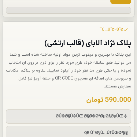
Ù…ÙˆØ¬ÙˆØ¯
پلاک نژاد آلابای (قالب ارتشی)
این پلاک با بهترین و مرغوب ترین مواد اولیه ساخته شده است و شما
می توانید طبق سلیقه خود، طرح مورد نظر را برای درج بر روی ان انتخاب
نموده و یا حتی طرح مد نظر خود را آپلود نمایید. علاوه بر پلاک، امکانات
و سرویس های اضافه ای همچون QR CODE و حلقه آویز نیز قابل
سفارش هستند.
590.000
تومان
Ø­Ú©Ø§Ú©ÛŒ Ø§Ø®ØªØµØ§ØµÛŒ
QR Ùˆ Ø§Ù…Ù†ÛŒØª