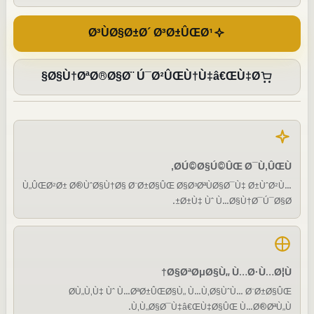
Ø³ÙØ§Ø±Ø´ Ø³Ø±ÛŒØ¹
Ø§Ù†ØªØ®Ø§Ø¨ Ú¯Ø²ÛŒÙ†Ù‡â€ŒÙ‡Ø§
Ø­Ú©Ø§Ú©ÛŒ Ø¯Ù‚ÛŒÙ‚
Ù„ÛŒØ²Ø± Ø®ÙˆØ§Ù†Ø§ Ø¨Ø±Ø§ÛŒ Ø§Ø³ØªÙØ§Ø¯Ù‡ Ø±ÙˆØ²Ù…
Ø±Ù‡ Ùˆ Ù…Ø§Ù†Ø¯Ú¯Ø§Ø±.
Ø§ØªØµØ§Ù„ Ù…Ø·Ù…Ø¦Ù†
Ø­Ù„Ù‚Ù‡ Ùˆ Ù…ØªØ±ÛŒØ§Ù„ Ù…Ù‚Ø§ÙˆÙ… Ø¨Ø±Ø§ÛŒ
Ù‚Ù„Ø§Ø¯Ù‡â€ŒÙ‡Ø§ÛŒ Ù…Ø®ØªÙ„Ù.