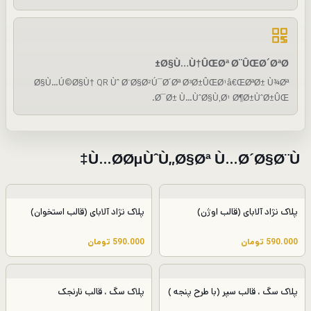
Ø§Ù…Ù†ÛŒØª Ø¨ÛŒØ´ØªØ±
Ø§Ù…Ú©Ø§Ù† QR Ùˆ Ø¨Ø§Ø²Ú¯Ø´Øª Ø³Ø±ÛŒØ¹â€ŒØªØ± Ù¾Øª
Ø¯Ø± Ù…ÙˆØ§Ù‚Ø¹ Ø¶Ø±ÙˆØ±ÛŒ.
Ù…Ø­ØµÙˆÙ„Ø§Øª Ù…Ø´Ø§Ø¨Ù‡
پلاک نژاد آلابای (قالب اوژن)
پلاک نژاد آلابای (قالب استخوان)
590.000
تومان
590.000
تومان
پلاک سگ ، قالب سپر (با طرح پنجه )
پلاک سگ ، قالب نارنجک