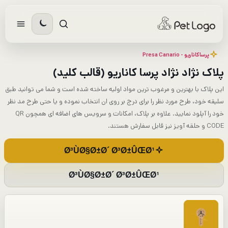
رش
ه
حتوا
پرساکاناریو - Presa Canario​
پلاک نژاد نژاد پرسا کاناریو (قالب کلید)
این پلاک با بهترین و مرغوب ترین مواد اولیه ساخته شده است و شما می توانید طبق
سلیقه خود، طرح مورد نظر را برای درج بر روی ان انتخاب نموده و یا حتی طرح مد نظر
خود را آپلود نمایید. علاوه بر پلاک، امکانات و سرویس های اضافه ای همچون QR
CODE و حلقه آویز نیز قابل سفارش هستند.
Ø³ÙØ§Ø±Ø´ Ø³Ø±ÛŒØ¹
Ø³ÙØ§Ø±Ø´ Ø³Ø±ÛŒØ¹