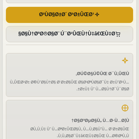
Ø³ÙØ§Ø±Ø´ Ø³Ø±ÛŒØ¹
Ø§Ù†ØªØ®Ø§Ø¨ Ú¯Ø²ÛŒÙ†Ù‡â€ŒÙ‡Ø§
Ø­Ú©Ø§Ú©ÛŒ Ø¯Ù‚ÛŒÙ‚
Ù„ÛŒØ²Ø± Ø®ÙˆØ§Ù†Ø§ Ø¨Ø±Ø§ÛŒ Ø§Ø³ØªÙØ§Ø¯Ù‡ Ø±ÙˆØ²Ù…
Ø±Ù‡ Ùˆ Ù…Ø§Ù†Ø¯Ú¯Ø§Ø±.
Ø§ØªØµØ§Ù„ Ù…Ø·Ù…Ø¦Ù†
Ø­Ù„Ù‚Ù‡ Ùˆ Ù…ØªØ±ÛŒØ§Ù„ Ù…Ù‚Ø§ÙˆÙ… Ø¨Ø±Ø§ÛŒ
Ù‚Ù„Ø§Ø¯Ù‡â€ŒÙ‡Ø§ÛŒ Ù…Ø®ØªÙ„Ù.