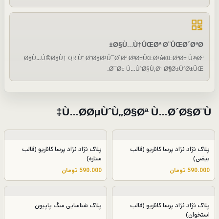
Ø§Ù…Ù†ÛŒØª Ø¨ÛŒØ´ØªØ±
Ø§Ù…Ú©Ø§Ù† QR Ùˆ Ø¨Ø§Ø²Ú¯Ø´Øª Ø³Ø±ÛŒØ¹â€ŒØªØ± Ù¾Øª
Ø¯Ø± Ù…ÙˆØ§Ù‚Ø¹ Ø¶Ø±ÙˆØ±ÛŒ.
Ù…Ø­ØµÙˆÙ„Ø§Øª Ù…Ø´Ø§Ø¨Ù‡
پلاک نژاد نژاد پرسا کاناریو (قالب
پلاک نژاد نژاد پرسا کاناریو (قالب
بیضی)
ستاره)
590.000
تومان
590.000
تومان
پلاک نژاد نژاد پرسا کاناریو (قالب
پلاک شناسایی سگ پاپیون
استخوان)