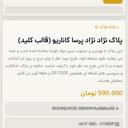
Ù…ÙˆØ¬ÙˆØ¯
پلاک نژاد نژاد پرسا کاناریو (قالب کلید)
این پلاک با بهترین و مرغوب ترین مواد اولیه ساخته شده است و شما
می توانید طبق سلیقه خود، طرح مورد نظر را برای درج بر روی ان انتخاب
نموده و یا حتی طرح مد نظر خود را آپلود نمایید. علاوه بر پلاک، امکانات
و سرویس های اضافه ای همچون QR CODE و حلقه آویز نیز قابل
سفارش هستند.
590.000
تومان
Ø­Ú©Ø§Ú©ÛŒ Ø§Ø®ØªØµØ§ØµÛŒ
QR Ùˆ Ø§Ù…Ù†ÛŒØª